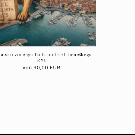
atsko vodenje: Izola pod krili beneškega
leva
Normaler
Von
90,00 EUR
Preis