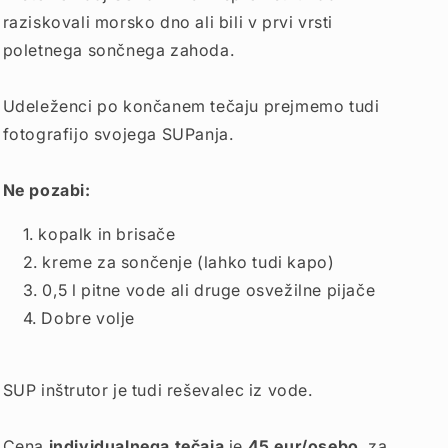
raziskovali morsko dno ali bili v prvi vrsti
poletnega sončnega zahoda.
Udeleženci po končanem tečaju prejmemo tudi
fotografijo svojega SUPanja.
Ne pozabi:
kopalk in brisače
kreme za sončenje (lahko tudi kapo)
0,5 l pitne vode ali druge osvežilne pijače
Dobre volje
SUP inštrutor je tudi reševalec iz vode.
Cena
individualnega tečaja
je
45 eur/osebo
, za