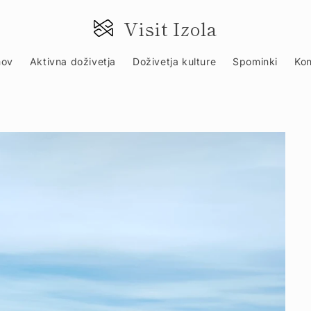
PRESKOČI NA VSEBINO
Visit Izola
ov
Aktivna doživetja
Doživetja kulture
Spominki
Kon
ORMACIJE O IZDELKU