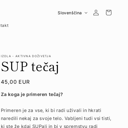
J
Prijava
Košarica
Slovenščina
e
takt
z
i
k
IZOLA - AKTIVNA DOŽIVETJA
SUP tečaj
Redna
45,00 EUR
cena
Za koga je primeren tečaj?
Primeren je za vse, ki bi radi uživali in hkrati
naredili nekaj za svoje telo. Vabljeni tudi vsi tisti,
ki ste že kdaj SUPali in bi v spremstvu radi